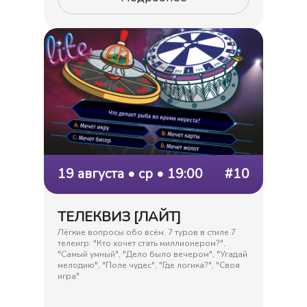
19 августа • ср • 19:00
#10
ТЕЛЕКВИЗ [ЛАЙТ]
Лёгкие вопросы обо всём. 7 туров в стиле 7
телеигр: "Кто хочет стать миллионером?",
"Самый умный", "Дело было вечером", "Угадай
мелодию", "Поле чудес", "Где логика?", "Своя
игра"