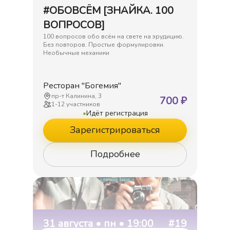
#ОБОВСЁМ [ЗНАЙКА. 100
ВОПРОСОВ]
100 вопросов обо всём на свете на эрудицию.
Без повторов. Простые формулировки.
Необычные механики
Ресторан "Богемия"
пр-т Калинина, 3
700
₽
1
-
12
участников
•
Идёт регистрация
Зарегистрироваться
Подробнее
31 августа • пн • 19:00
#19