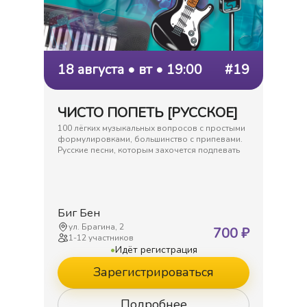
18 августа • вт • 19:00
#19
ЧИСТО ПОПЕТЬ [РУССКОЕ]
100 лёгких музыкальных вопросов с простыми
формулировками, большинство с припевами.
Русские песни, которым захочется подпевать
Биг Бен
ул. Брагина, 2
700
₽
1
-
12
участников
•
Идёт регистрация
Зарегистрироваться
Подробнее