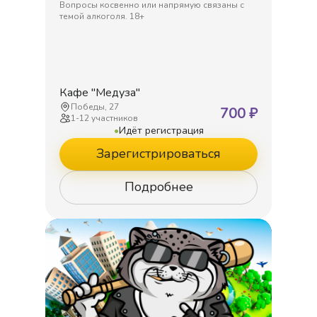
Вопросы косвенно или напрямую связаны с
темой алкоголя. 18+
Кафе "Медуза"
Победы, 27
700
₽
1
-
12
участников
•
Идёт регистрация
Зарегистрироваться
Подробнее