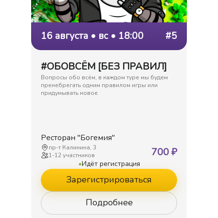
16 августа • вс • 18:00
#5
#ОБОВСЁМ [БЕЗ ПРАВИЛ]
Вопросы обо всём, в каждом туре мы будем
пренебрегать одним правилом игры или
придумывать новое
Ресторан "Богемия"
пр-т Калинина, 3
700
₽
1
-
12
участников
•
Идёт регистрация
Зарегистрироваться
Подробнее